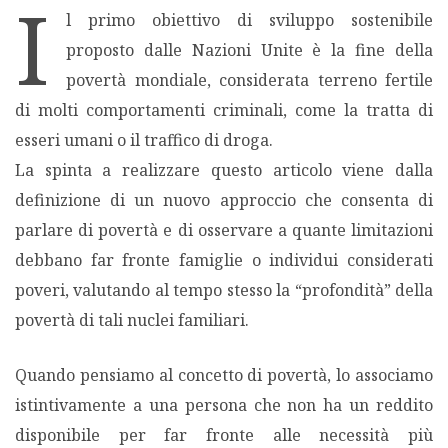
I
l primo obiettivo di sviluppo sostenibile
MIGRAZIONI
proposto dalle Nazioni Unite è la fine della
povertà mondiale, considerata terreno fertile
POVERTÀ
di molti comportamenti criminali, come la tratta di
esseri umani o il traffico di droga.
SALUTE
La spinta a realizzare questo articolo viene dalla
definizione di un nuovo approccio che consenta di
EDITORIALI
parlare di povertà e di osservare a quante limitazioni
debbano far fronte famiglie o individui considerati
PUNTI DI VISTA
poveri, valutando al tempo stesso la “profondità” della
povertà di tali nuclei familiari.
SGUARDI E VOCI
Quando pensiamo al concetto di povertà, lo associamo
MONDO IN CIFRE
istintivamente a una persona che non ha un reddito
disponibile per far fronte alle necessità più
NAVIGANDO IN RETE