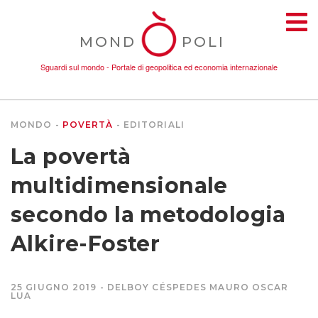
MOND
POLI
Sguardi sul mondo - Portale di geopolitica ed economia internazionale
MONDO
POVERTÀ
EDITORIALI
TEMI
La povertà
AMBIENTE
multidimensionale
secondo la metodologia
CONFLITTI
Alkire-Foster
DONNE
25 GIUGNO 2019
DELBOY CÉSPEDES MAURO OSCAR
LUA
ECONOMIA