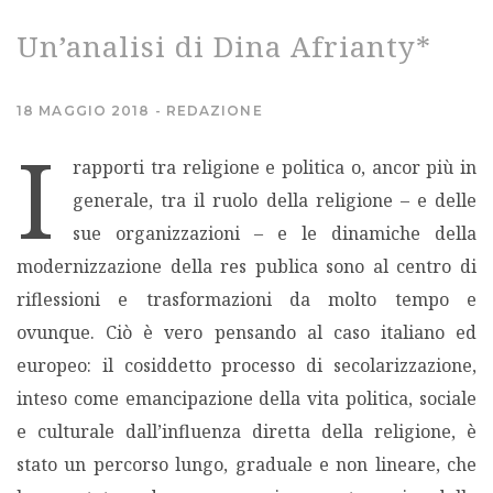
Un’analisi di Dina Afrianty*
MIGRAZIONI
POVERTÀ
18 MAGGIO 2018
REDAZIONE
I
rapporti tra religione e politica o, ancor più in
SALUTE
generale, tra il ruolo della religione – e delle
EDITORIALI
sue organizzazioni – e le dinamiche della
modernizzazione della res publica sono al centro di
PUNTI DI VISTA
riflessioni e trasformazioni da molto tempo e
ovunque. Ciò è vero pensando al caso italiano ed
SGUARDI E VOCI
europeo: il cosiddetto processo di secolarizzazione,
inteso come emancipazione della vita politica, sociale
MONDO IN CIFRE
e culturale dall’influenza diretta della religione, è
stato un percorso lungo, graduale e non lineare, che
NAVIGANDO IN RETE