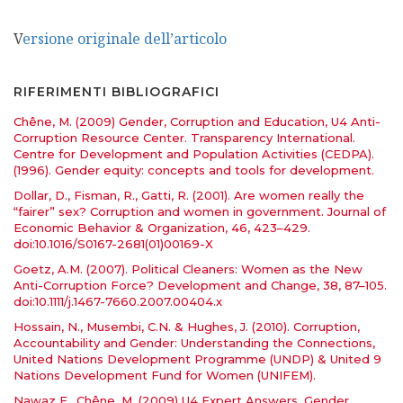
Versione originale dell’articolo
RIFERIMENTI BIBLIOGRAFICI
Chêne, M. (2009) Gender, Corruption and Education, U4 Anti-
Corruption Resource Center. Transparency International.
Centre for Development and Population Activities (CEDPA).
(1996). Gender equity: concepts and tools for development.
Dollar, D., Fisman, R., Gatti, R. (2001). Are women really the
“fairer” sex? Corruption and women in government. Journal of
Economic Behavior & Organization, 46, 423–429.
doi:10.1016/S0167-2681(01)00169-X
Goetz, A.M. (2007). Political Cleaners: Women as the New
Anti-Corruption Force? Development and Change, 38, 87–105.
doi:10.1111/j.1467-7660.2007.00404.x
Hossain, N., Musembi, C.N. & Hughes, J. (2010). Corruption,
Accountability and Gender: Understanding the Connections,
United Nations Development Programme (UNDP) & United 9
Nations Development Fund for Women (UNIFEM).
Nawaz F., Chêne, M. (2009) U4 Expert Answers. Gender,