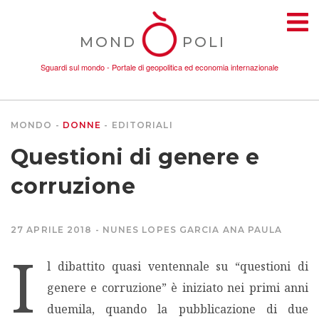
MOND
POLI
Sguardi sul mondo - Portale di geopolitica ed economia internazionale
MONDO
DONNE
EDITORIALI
TEMI
Questioni di genere e
AMBIENTE
corruzione
CONFLITTI
27 APRILE 2018
NUNES LOPES GARCIA ANA PAULA
I
DONNE
l dibattito quasi ventennale su “questioni di
genere e corruzione” è iniziato nei primi anni
ECONOMIA
duemila, quando la pubblicazione di due