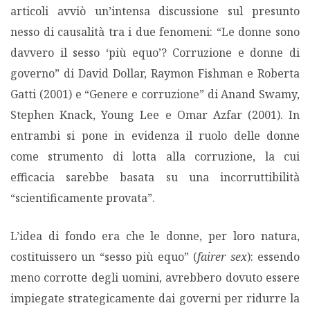
articoli avviò un’intensa discussione sul presunto
MIGRAZIONI
nesso di causalità tra i due fenomeni: “Le donne sono
davvero il sesso ‘più equo’? Corruzione e donne di
POVERTÀ
governo” di David Dollar, Raymon Fishman e Roberta
Gatti (2001) e “Genere e corruzione” di Anand Swamy,
SALUTE
Stephen Knack, Young Lee e Omar Azfar (2001). In
entrambi si pone in evidenza il ruolo delle donne
EDITORIALI
come strumento di lotta alla corruzione, la cui
efficacia sarebbe basata su una incorruttibilità
PUNTI DI VISTA
“scientificamente provata”.
SGUARDI E VOCI
L’idea di fondo era che le donne, per loro natura,
costituissero un “sesso più equo” (
fairer sex
): essendo
MONDO IN CIFRE
meno corrotte degli uomini, avrebbero dovuto essere
impiegate strategicamente dai governi per ridurre la
NAVIGANDO IN RETE