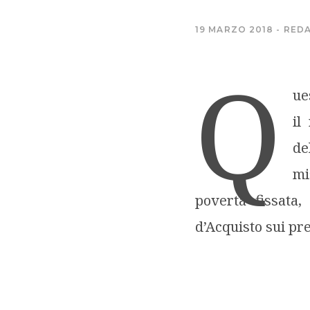
19 MARZO 2018
REDA
Q
ue
il
de
mi
povertà fissata,
d’Acquisto sui pre