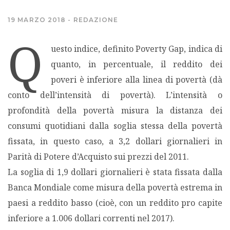
MIGRAZIONI
19 MARZO 2018
REDAZIONE
Q
POVERTÀ
uesto indice, definito Poverty Gap, indica di
quanto, in percentuale, il reddito dei
SALUTE
poveri è inferiore alla linea di povertà (dà
conto dell’intensità di povertà). L’intensità o
EDITORIALI
profondità della povertà misura la distanza dei
consumi quotidiani dalla soglia stessa della povertà
PUNTI DI VISTA
fissata, in questo caso, a 3,2 dollari giornalieri in
Parità di Potere d’Acquisto sui prezzi del 2011.
SGUARDI E VOCI
La soglia di 1,9 dollari giornalieri è stata fissata dalla
Banca Mondiale come misura della povertà estrema in
MONDO IN CIFRE
paesi a reddito basso (cioè, con un reddito pro capite
inferiore a 1.006 dollari correnti nel 2017).
NAVIGANDO IN RETE