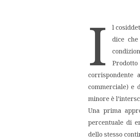
I
l cosidde
dice che
condizion
Prodott
corrispondente a
commerciale) e da
minore è l’inter
Una prima appro
percentuale di em
dello stesso conti