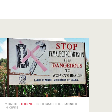
MONDO
-
DONNE
-
INFOGRAFICHE
-
MONDO
IN CIFRE